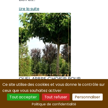
Lire la suite
QUEL ARBRE CHOISIR POUR
OMBRAGER UNE TERRASSE ?
Ce site utilise des cookies et vous donne le contrôle sur
ceux que vous souhaitez activer
30/06/2026
Tout accepter
Tout refuser
Personnaliser
Découvrez les meilleures essences
Politique de confidentialité
pour créer une ombre dense au-