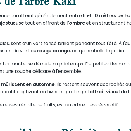
 de l'arbre Kaki
yenne qui atteint généralement entre
5 et 10 mètres de h
jestueuse
tout en offrant de l'
ombre
et en structurant 
ales, sont d’un vert foncé brillant pendant tout l'été. À l'
ssant du vert au
rouge orangé
, ce qui embellit le jardin.
is charmante, se déroule au printemps. De petites fleurs c
ant une touche délicate à l'ensemble.
,
mûrissent en automne
. Ils restent souvent accrochés a
écoratif captivant en hiver et prolonge l'
attrait visuel de 
éreuses récolte de fruits, est un arbre très décoratif.