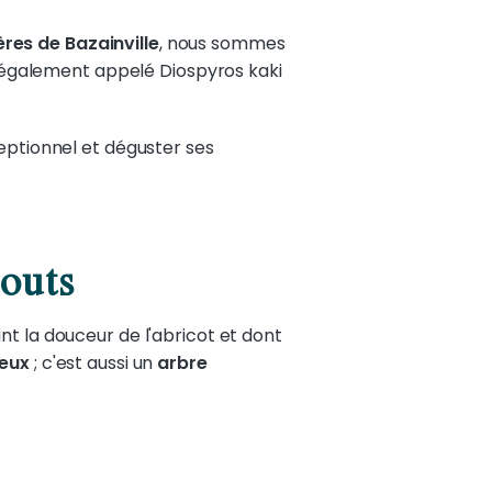
ères de Bazainville
, nous sommes
 également appelé Diospyros kaki
ceptionnel et déguster ses
touts
lant la douceur de l'abricot et dont
reux
; c'est aussi un
arbre