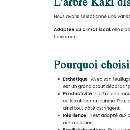
L’arbre Kaki di
Nous avons sélectionné une varié
Adaptée au climat local
, elle s’
facilement.
Pourquoi choisi
Esthétique
: Avec son feuilla
est un grand atout décoratif po
Productivité
: Il offre une réc
ou les utiliser en cuisine. Po
ainsi tout côté astringent.
Résilience
: Il est adapté aux 
aux maladies.
Facilité de culture
: Peu exige