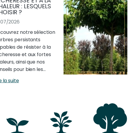
ÉCHERESSE ET À LA
HALEUR : LESQUELS
HOISIR ?
/07/2026
couvrez notre sélection
arbres persistants
pables de résister à la
cheresse et aux fortes
aleurs, ainsi que nos
nseils pour bien les…
e la suite