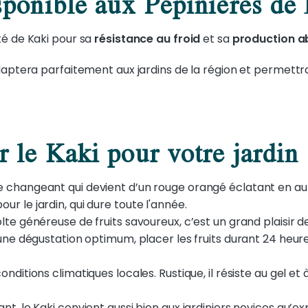
sponible aux Pépinières de 
té de Kaki pour sa
résistance au froid
et sa
production 
adaptera parfaitement aux jardins de la région et permettr
r le Kaki pour votre jardin 
ge changeant qui devient d’un rouge orangé éclatant en auto
ur le jardin, qui dure toute l'année.
olte généreuse de fruits savoureux, c’est un grand plaisir de 
ur une dégustation optimum, placer les fruits durant 24 heur
conditions climatiques locales. Rustique, il résiste au gel et
ant, le Kaki convient aussi bien aux jardiniers novices qu’e