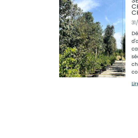
S
C
C
31
Dé
d'
ca
sé
ch
co
Lir