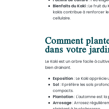
Bienfaits du Kaki :
Le fruit du
kakis contribue à renforcer le
cellulaire.
Comment planter
dans votre jardi
Le Kaki est un arbre facile à culti
bien drainant.
Exposition
: Le Kaki apprécie u
Sol
: Il préfère les sols profon
compacts.
Plantation
: L'automne est la 
Arrosage
: Arrosez régulièrem
résistant à la sécheresse.