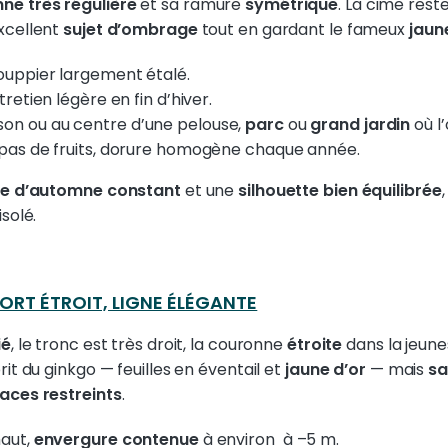
ne très régulière
et sa ramure
symétrique
. La cime rest
excellent
sujet d’ombrage
tout en gardant le fameux
jaun
ouppier largement étalé.
ntretien légère en fin d’hiver.
son ou au centre d’une pelouse,
parc
ou
grand jardin
où l
it pas de fruits, dorure homogène chaque année.
ne d’automne constant
et une
silhouette bien équilibrée
solé.
ORT ÉTROIT, LIGNE ÉLÉGANTE
ié
, le tronc est très droit, la couronne
étroite
dans la jeune
it du ginkgo — feuilles en éventail et
jaune d’or
— mais
sa
aces restreints
.
aut,
envergure contenue
à environ
à –5 m.