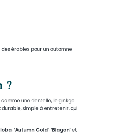
t des érables pour un automne
n ?
né comme une dentelle, le ginkgo
x durable, simple à entretenir, qui
iloba
,
‘Autumn Gold’
,
‘Blagon’
et