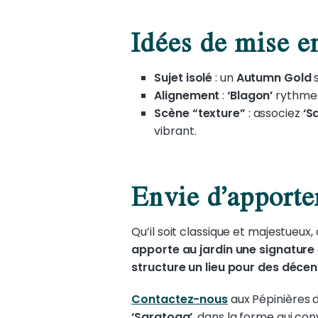
Idées de mise e
Sujet isolé
: un
Autumn Gold
s
Alignement
:
‘Blagon’
rythme 
Scène “texture”
: associez
‘S
vibrant.
Envie d’apporter
Qu’il soit classique et majestueux
apporte au jardin une signature
structure un lieu pour des décen
Contactez-nous
aux Pépinières d
‘Saratoga’
, dans la forme qui co