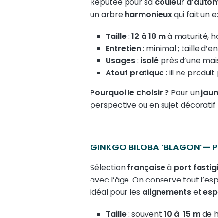
Réputée pour sa
couleur d’autom
un arbre
harmonieux
qui fait un 
Taille
:
12 à 18 m
à maturité, h
Entretien
: minimal ; taille d’e
Usages
:
isolé
près d’une mai
Atout pratique
: iil ne produ
Pourquoi le choisir ?
Pour un
jau
perspective ou en sujet décoratif i
GINKGO BILOBA ‘BLAGON’— P
Sélection
française
à
port fastig
avec l’âge. On conserve tout l’espr
idéal pour les
alignements
et
esp
Taille
: souvent
10 à
15 m
de h