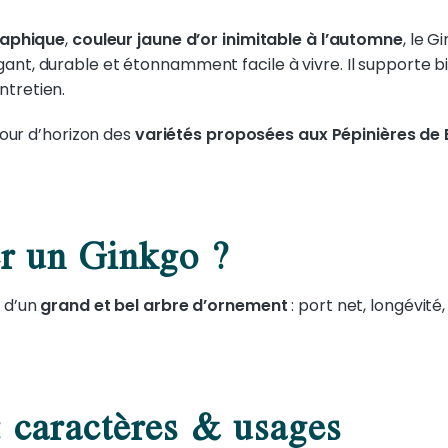
raphique
,
couleur jaune d’or
inimitable à l’automne
, le G
nt, durable et étonnamment facile à vivre. Il supporte bien l
ntretien.
 tour d’horizon des
variétés proposées aux Pépinières de B
er un Ginkgo ?
s d’un
grand et bel arbre d’ornement
: port net, longévité
 caractères & usages