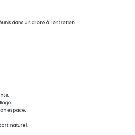
réunis dans un arbre à l’entretien
ante.
llage.
 on espace.
port naturel.