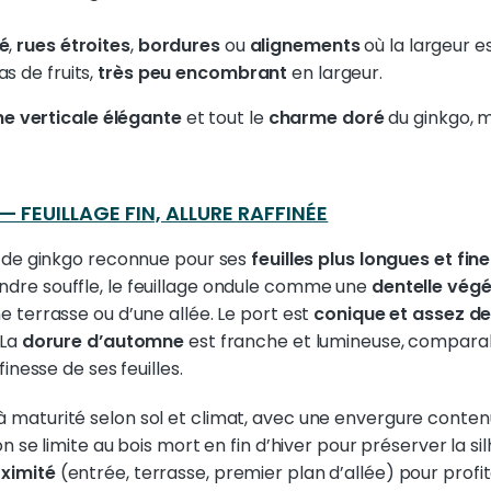
té
,
rues étroites
,
bordures
ou
alignements
où la largeur es
s de fruits,
très peu encombrant
en largeur.
ne verticale élégante
et tout le
charme doré
du ginkgo, 
 FEUILLAGE FIN, ALLURE RAFFINÉE
e de ginkgo reconnue pour ses
feuilles plus longues et f
dre souffle, le feuillage ondule comme une
dentelle végé
e terrasse ou d’une allée. Le port est
conique et assez d
 La
dorure d’automne
est franche et lumineuse, comparabl
inesse de ses feuilles.
 à maturité selon sol et climat, avec une envergure conten
 on se limite au bois mort en fin d’hiver pour préserver la si
oximité
(entrée, terrasse, premier plan d’allée) pour profiter