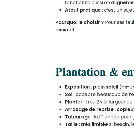
fonctionne aussi en
aligneme
Atout pratique
: c’est un suj
Pourquoi le choisir ?
Pour ses feuil
minimal.
Plantation & en
Exposition
:
plein soleil
(mi-om
Sol
: accepte beaucoup de te
Planter
: trou 2× la largeur de
Arrosage de reprise
:
copieu
Tuteurage
: la 1ʳᵉ année pou
Taille
:
très limitée
si besoin, 