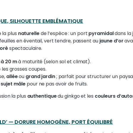
QUE, SILHOUETTE EMBLÉMATIQUE
e la plus
naturelle
de l’espèce : un port
pyramidal
dans la 
euilles en éventail, vert tendre, passent au
jaune d’or
ava
doré
spectaculaire.
 à 20 m
à maturité (selon sol et climat).
e les grosses coupes.
se,
allée
ou
grand jardin
; parfait pour structurer un pay
n
sujet mâle
pour ne pas avoir de fruits.
sion la plus
authentique
du ginkgo et les
couleurs d’aut
LD’ — DORURE HOMOGÈNE, PORT ÉQUILIBRÉ