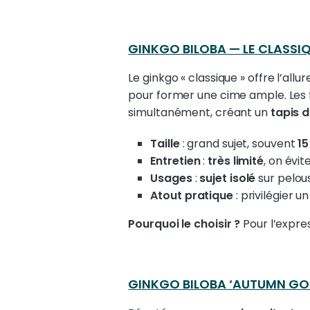
GINKGO BILOBA — LE CLASSI
Le ginkgo « classique » offre l’allur
pour former une cime ample. Les f
simultanément, créant un
tapis 
Taille
: grand sujet, souvent
15
Entretien
:
très limité
, on évit
Usages
:
sujet isolé
sur pelou
Atout pratique
: privilégier u
Pourquoi le choisir ?
Pour l’expres
GINKGO BILOBA ‘AUTUMN GO