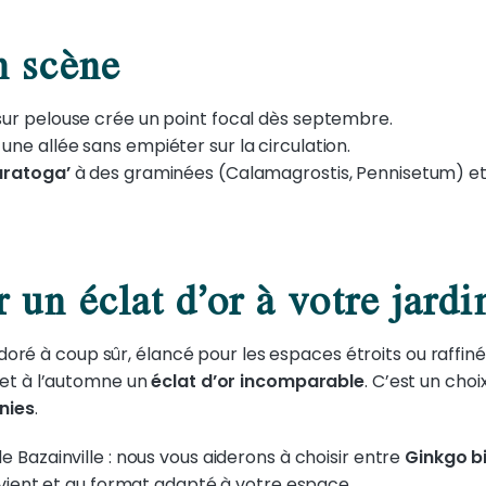
n scène
ur pelouse crée un point focal dès septembre.
une allée sans empiéter sur la circulation.
aratoga’
à des graminées (Calamagrostis, Pennisetum) e
 un éclat d’or à votre jardi
, doré à coup sûr, élancé pour les espaces étroits ou raffi
et à l’automne un
éclat d’or
incomparable
. C’est un choi
nies
.
e Bazainville : nous vous aiderons à choisir entre
Ginkgo b
nvient et au format adapté à votre espace.