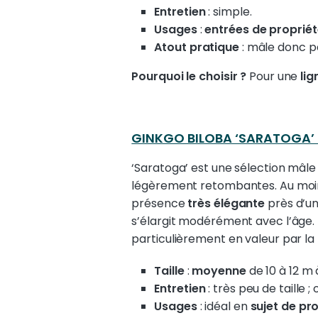
Entretien
: simple.
Usages
:
entrées de proprié
Atout pratique
: mâle donc pa
Pourquoi le choisir ?
Pour une
lig
GINKGO BILOBA ‘SARATOGA’ —
‘Saratoga’ est une sélection mâl
légèrement retombantes. Au moin
présence
très élégante
près d’un
s’élargit modérément avec l’âge.
particulièrement en valeur par la f
Taille
:
moyenne
de 10 à 12 m
Entretien
: très peu de taille ;
Usages
: idéal en
sujet de pr