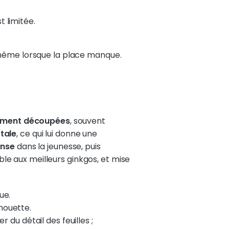
t limitée.
même lorsque la place manque.
inement découpées
, souvent
tale
, ce qui lui donne une
ense
dans la jeunesse, puis
e aux meilleurs ginkgos, et mise
ue.
lhouette.
 du détail des feuilles ;