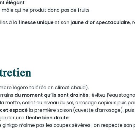
nt élégant
.
et mâle qui ne produit donc pas de fruits
les à la
finesse unique
et son
jaune d’or
spectaculaire
, 
tretien
bre légère tolérée en climat chaud).
rrains
du moment qu’ils sont drainés
; évitez l’eau stagn
 la motte, collet au niveau du sol, arrosage copieux puis pai
x et espacé
la première saison (cuvette d’arrosage), puis
r garder une
flèche bien droite
.
le ginkgo n’aime pas les coupes sévères ; on respecte son 