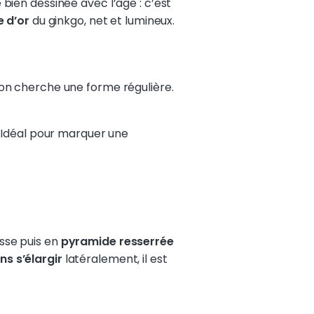
e bien dessinée avec l’âge : c’est
e d’or
du ginkgo, net et lumineux.
’on cherche une forme régulière.
, Idéal pour marquer une
sse puis en
pyramide resserrée
ns s’élargir
latéralement, il est