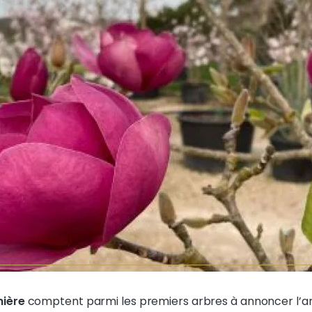
nière
comptent parmi les premiers arbres à annoncer l’arr