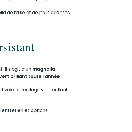
olia de taille et de port adaptés.
rsistant
nt
. Il s’agit d’un
magnolia
vert brillant toute l’année
.
tivale et feullage vert brillant
d’entretien et options