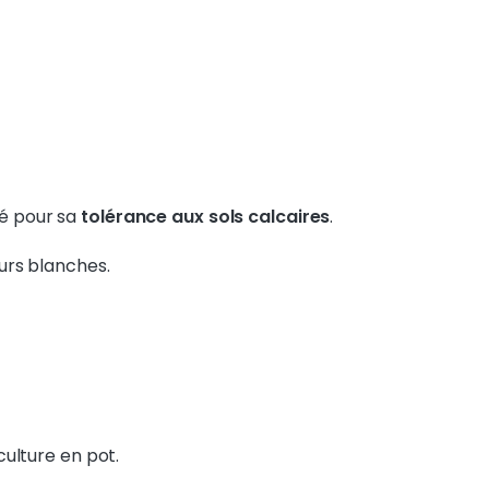
ié pour sa
tolérance aux sols calcaires
.
eurs blanches.
culture en pot.