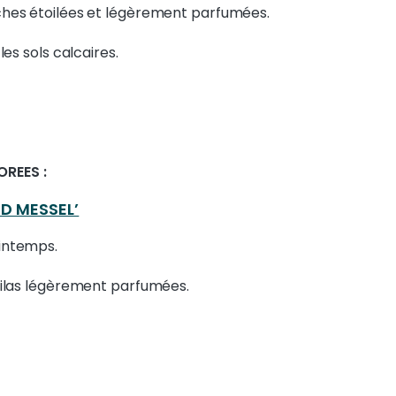
anches étoilées et légèrement parfumées.
 les sols calcaires.
OREES :
D MESSEL’
intemps.
e lilas légèrement parfumées.