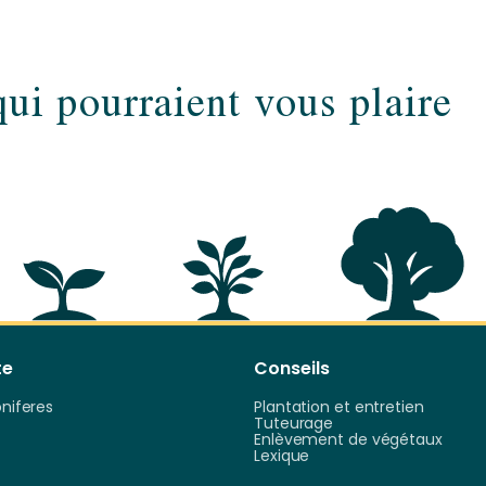
qui pourraient vous plaire
te
Conseils
oniferes
Plantation et entretien
Tuteurage
Enlèvement de végétaux
Lexique