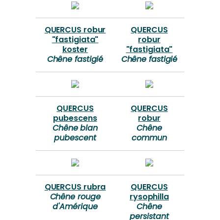
QUERCUS robur
QUERCUS
"fastigiata"
robur
koster
"fastigiata"
Chêne fastigié
Chêne fastigié
QUERCUS
QUERCUS
pubescens
robur
Chêne blan
Chêne
pubescent
commun
QUERCUS rubra
QUERCUS
Chêne rouge
rysophilla
d'Amérique
Chêne
persistant