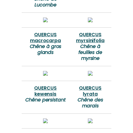
Lucombe
QUERCUS
QUERCUS
macrocarpa
myrsinifolia
Chêne à gros
Chêne à
glands
feuilles de
myrsine
QUERCUS
QUERCUS
kewensis
lyrata
Chêne persistant
Chêne des
marais