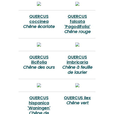
QUERCUS
QUERCUS
coccinea
falcata
Chêne écarlate
'Pagodifolia'
Chêne rouge
QUERCUS
QUERCUS
ilicifolia
imbricaria
Chêne des ours
Chêne à feuille
de laurier
QUERCUS
QUERCUS ilex
hispanica
Chêne vert
'Waningen'
Chêne de