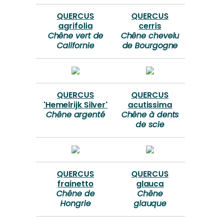
QUERCUS
QUERCUS
agrifolia
cerris
Chêne vert de
Chêne chevelu
Californie
de Bourgogne
QUERCUS
QUERCUS
'Hemelrijk Silver'
acutissima
Chêne argenté
Chêne à dents
de scie
QUERCUS
QUERCUS
frainetto
glauca
Chêne de
Chêne
Hongrie
glauque