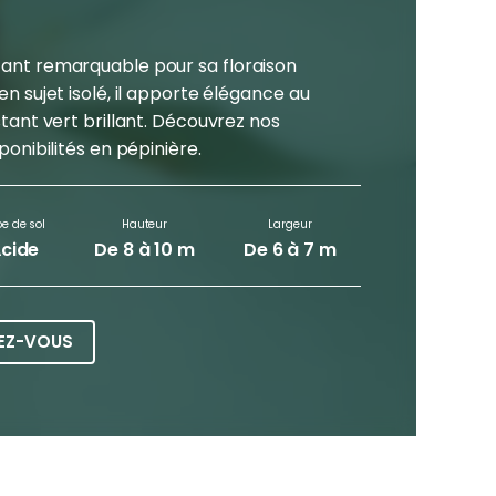
tant remarquable pour sa floraison
en sujet isolé, il apporte élégance au
stant vert brillant. Découvrez nos
ponibilités en pépinière.
e de sol
Hauteur
Largeur
cide
De 8 à 10 m
De 6 à 7 m
EZ-VOUS