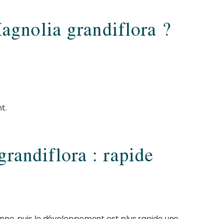
Magnolia grandiflora ?
t.
randiflora : rapide
nne, puis le développement est plus rapide une