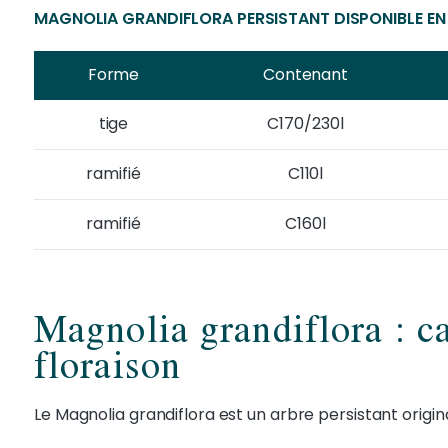
MAGNOLIA GRANDIFLORA PERSISTANT DISPONIBLE E
Forme
Contenant
tige
C170/230l
ramifié
C110l
ramifié
C160l
Magnolia grandiflora : ca
floraison
Le Magnolia grandiflora est un arbre persistant origi