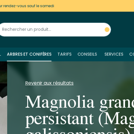
ur rendez-vous sauf le samedi
L
ARBRES ET CONIFÈRES
TARIFS
CONSEILS
SERVICES
C
Revenir aux résultats
Magnolia grand
persistant (Ma
galissoniensis)