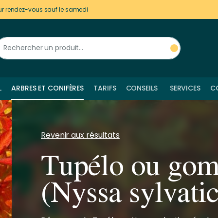
ur rendez-vous sauf le samedi
L
ARBRES ET CONIFÈRES
TARIFS
CONSEILS
SERVICES
C
Revenir aux résultats
Tupélo ou gom
(Nyssa sylvati