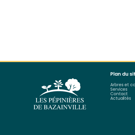
Plan du site & informations
Plan du si
Arbres et c
Services
Contact
Actualités