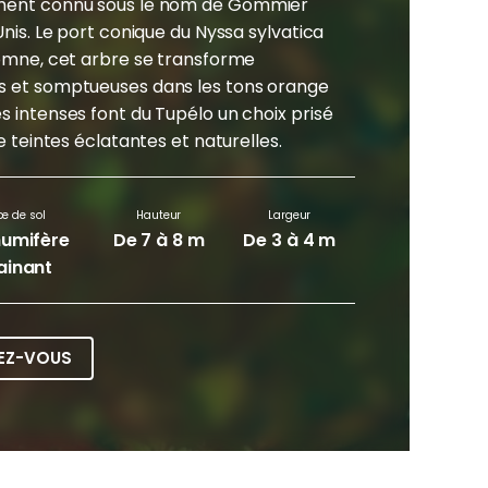
lement connu sous le nom de Gommier
Unis. Le port conique du Nyssa sylvatica
tomne, cet arbre se transforme
es et somptueuses dans les tons orange
s intenses font du Tupélo un choix prisé
e teintes éclatantes et naturelles.
pe de sol
Hauteur
Largeur
humifère
De 7 à 8 m
De 3 à 4 m
ainant
EZ-VOUS