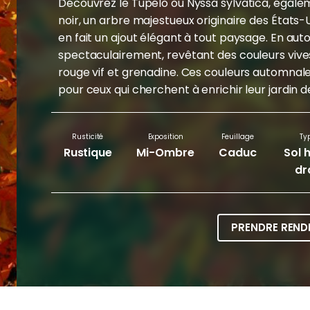
Découvrez le Tupélo ou Nyssa sylvatica, éga
noir, un arbre majestueux originaire des États-
en fait un ajout élégant à tout paysage. En au
spectaculairement, revêtant des couleurs viv
rouge vif et grenadine. Ces couleurs automnale
pour ceux qui cherchent à enrichir leur jardin d
Rusticité
Exposition
Feuillage
Ty
Rustique
Mi-Ombre
Caduc
Sol 
dr
PRENDRE REND