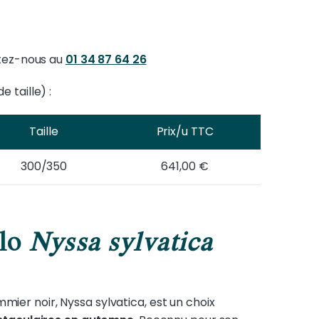
ez-nous au
01 34 87 64 26
 taille) :
Taille
Prix/u TTC
300/350
641,00 €
élo
Nyssa sylvatica
mier noir, Nyssa sylvatica, est un choix