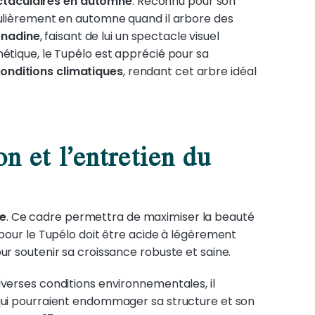
taculaires en automne
. Reconnu pour son
iculièrement en automne quand il arbore des
enadine
, faisant de lui un spectacle visuel
hétique, le Tupélo est apprécié pour sa
conditions climatiques
, rendant cet arbre idéal
n et l’entretien du
ée
. Ce cadre permettra de maximiser la beauté
 pour le Tupélo doit être acide à légèrement
ur soutenir sa croissance robuste et saine.
iverses conditions environnementales, il
 qui pourraient endommager sa structure et son