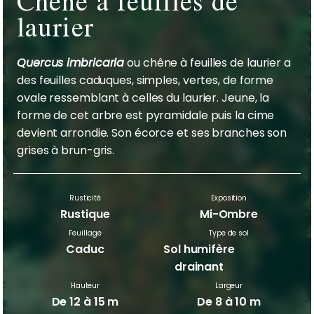
Chêne à feuilles de
laurier
Quercus imbricaria
ou chêne à feuilles de laurier a
des feuilles caduques, simples, vertes, de forme
ovale ressemblant à celles du laurier. Jeune, la
forme de cet arbre est pyramidale puis la cime
devient arrondie. Son écorce et ses branches son
grises à brun-gris.
Rusticité
Exposition
Rustique
Mi-Ombre
Feuillage
Type de sol
Caduc
Sol humifère
drainant
Hauteur
Largeur
De 12 à 15 m
De 8 à 10 m