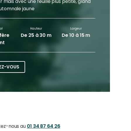
ais avec une feuille plus petite, gland
 automnale jaune
ol
Hauteur
Largeur
fère
De 25 à 30 m
De 10 à 15 m
nt
EZ-VOUS
ez-nous au
01 34 87 64 26