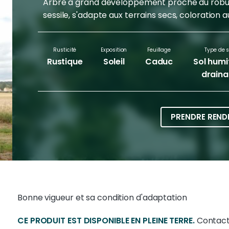
Arbre à grand développement proche du robur m
sessile, s'adapte aux terrains secs, coloration
Rusticité
Exposition
Feuillage
Type de s
Rustique
Soleil
Caduc
Sol humi
draina
PRENDRE REND
Bonne vigueur et sa condition d'adaptation
CE PRODUIT EST DISPONIBLE EN PLEINE TERRE.
Contact