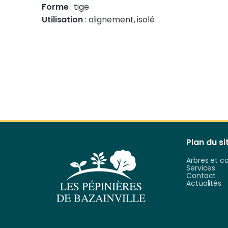
Forme
: tige
Utilisation
: alignement, isolé
Plan du site & informations
Plan du si
Arbres et c
Services
Contact
Actualités