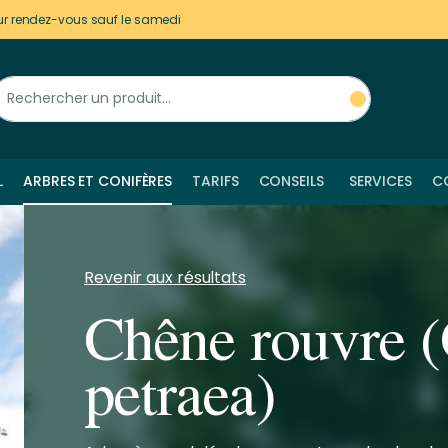
ur rendez-vous sauf le samedi
L
ARBRES ET CONIFÈRES
TARIFS
CONSEILS
SERVICES
C
Revenir aux résultats
Chêne rouvre 
petraea)