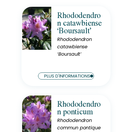
Rhododendro
n catawbiense
Rusticité
Rustique
‘Boursault’
Rhododendron
catawbiense
Exposition
‘Boursault’
Mi-Ombre
PLUS D'INFORMATIONS
Rhododendro
Rusticité
n ponticum
Rustique
Rhododendron
commun pontique