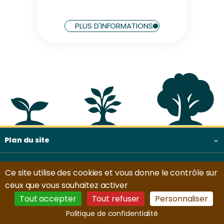
PLUS D'INFORMATIONS
Plan du site & informations
Plan du site
Conseils
Ce site utilise des cookies et vous donne le contrôle sur
ceux que vous souhaitez activer
Mentions légales
Tout accepter
Tout refuser
Personnaliser
© 2024. Tous droits réservés.
Politique de confidentialité