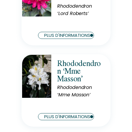
Rhododendron
‘Lord Roberts’
Exposition
Mi-Ombre
PLUS D'INFORMATIONS
Rhododendro
Rusticité
n ‘Mme
Rustique
Masson’
Rhododendron
‘Mme Masson’
Exposition
Ombre
PLUS D'INFORMATIONS