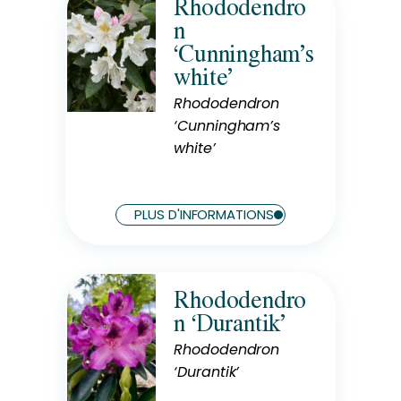
Rhododendro
n
‘Cunningham’s
white’
Rusticité
Rustique
Rhododendron
‘Cunningham’s
white’
PLUS D'INFORMATIONS
Rhododendro
Rusticité
n ‘Durantik’
Rustique
Rhododendron
‘Durantik’
Exposition
Mi-Ombre