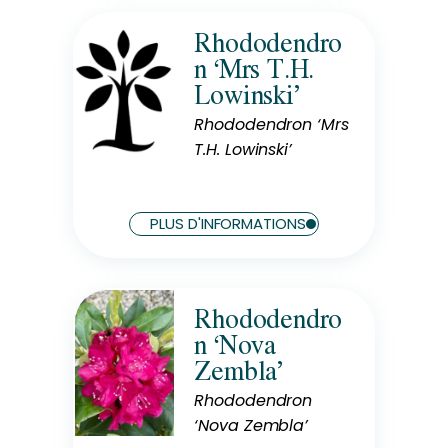
Rhododendro
Rusticité
n ‘Mrs T.H.
Rustique
Lowinski’
Rhododendron ‘Mrs
T.H. Lowinski’
Exposition
Mi-Ombre
PLUS D'INFORMATIONS
Rhododendro
Rusticité
n ‘Nova
Rustique
Zembla’
Rhododendron
‘Nova Zembla’
Exposition
Mi-Ombre