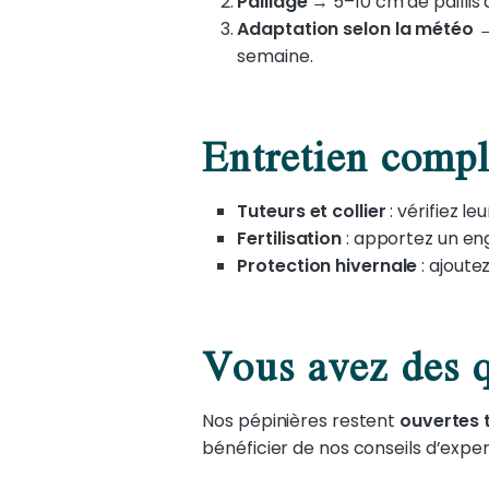
Paillage
→
5–10 cm de paillis 
Adaptation selon la météo
semaine.
Entretien comp
Tuteurs et collier
: vérifiez le
Fertilisation
: apportez un eng
Protection hivernale
: ajoute
Vous avez des q
Nos pépinières restent
ouvertes t
bénéficier de nos conseils d’exper