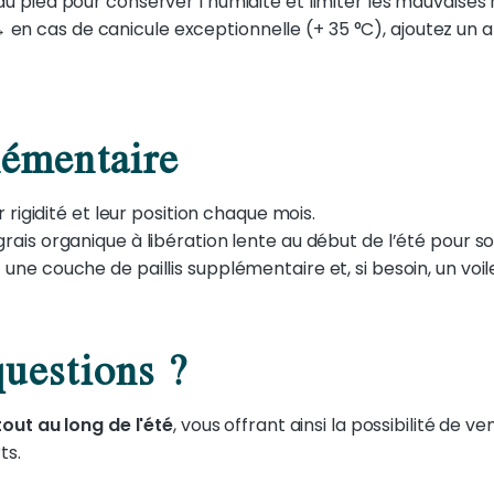
au pied pour conserver l’humidité et limiter les mauvaises
→
en cas de canicule exceptionnelle (+ 35 °C), ajoutez un a
lémentaire
ur rigidité et leur position chaque mois.
rais organique à libération lente au début de l’été pour so
z une couche de paillis supplémentaire et, si besoin, un voil
uestions ?
out au long de l'été
, vous offrant ainsi la possibilité de ve
ts.