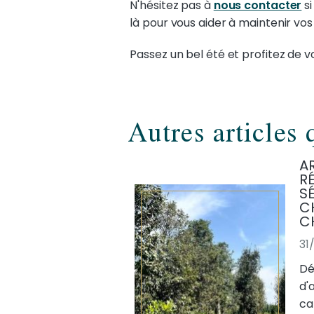
N'hésitez pas à
nous contacter
si
là pour vous aider à maintenir vo
Passez un bel été et profitez de 
Autres articles 
A
RÉ
S
C
C
31
Dé
d'
ca